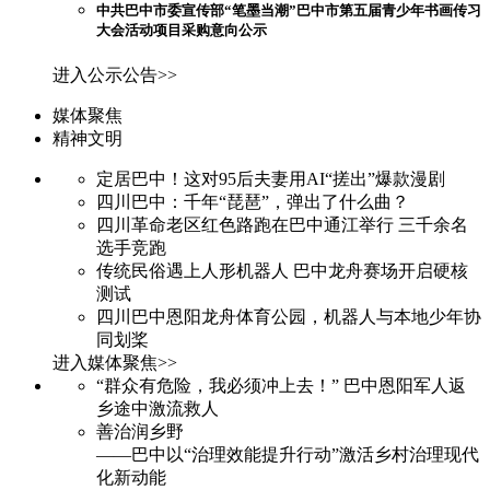
中共巴中市委宣传部“笔墨当潮”巴中市第五届青少年书画传习
大会活动项目采购意向公示
进入公示公告>>
媒体聚焦
精神文明
定居巴中！这对95后夫妻用AI“搓出”爆款漫剧
四川巴中：千年“琵琶”，弹出了什么曲？
四川革命老区红色路跑在巴中通江举行 三千余名
选手竞跑
传统民俗遇上人形机器人 巴中龙舟赛场开启硬核
测试
四川巴中恩阳龙舟体育公园，机器人与本地少年协
同划桨
进入媒体聚焦>>
“群众有危险，我必须冲上去！” 巴中恩阳军人返
乡途中激流救人
善治润乡野
——巴中以“治理效能提升行动”激活乡村治理现代
化新动能