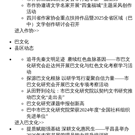
市作协邀请文学名家开展“四龛福城”主题采风创作
活动
四川省作家协会重点扶持作品暨2025全省区域（巴
中）文学创作研讨会召开
进入作协>>
巴文化
县区动态
追寻先秦文明足迹 赓续红色血脉基因——市巴文
化研究会赴达州开展巴文化与红色文化考察学习活
动
探源巴文化根脉 以研学笃行凝聚自信力量——市
巴文化研究会开展巴文化专项考察活动
从田野到论坛：市巴文化研究院以契约文书研究推
动巴文化“走出去”
巴文化研究课题申报创新高
巴中市巴文化研究院荣获2024年度“全国社科组织
先进单位”
进入巴文化>>
提质赋能强基础 深耕文化惠民生——平昌县举办