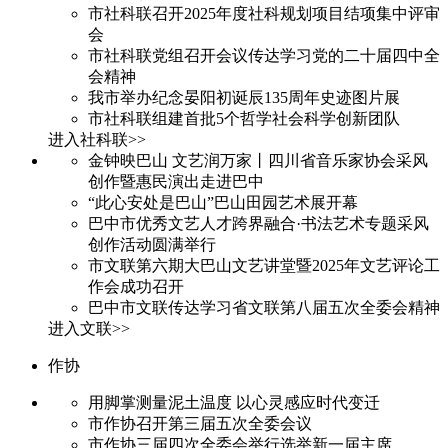
市社科联召开2025年度社科规划项目结项集中评审
会
市社科联党组召开会议传达学习党的二十届四中全
会精神
我市举办纪念晏阳初诞辰135周年史迹图片展
市社科联组建首批5个哲学社会科学创新团队
进入社科联>>
金钟映巴山 文艺润万家丨四川省音乐家协会采风
创作暨惠民演出走进巴中
“此心安处是巴山”巴山田园艺术展开幕
巴中市优秀文艺人才跨界融合·书法艺术专题采风
创作活动圆满举行
市文联第六期大巴山文艺讲堂暨2025年文艺评论工
作会成功召开
巴中市文联传达学习省文联第八届五次全委会精神
进入文联>>
作协
用脚掌测量泥土温度 以心灵感应时代变迁
市作协召开第三届五次全委会议
市作协三届四次全委会举行选举新一届主席