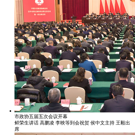
市政协五届五次会议开幕
鲜荣生讲话 高鹏凌 李映等到会祝贺 侯中文主持 王毅出
席