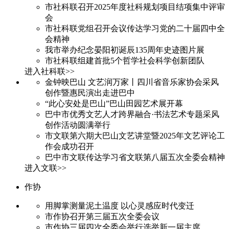
市社科联召开2025年度社科规划项目结项集中评审
会
市社科联党组召开会议传达学习党的二十届四中全
会精神
我市举办纪念晏阳初诞辰135周年史迹图片展
市社科联组建首批5个哲学社会科学创新团队
进入社科联>>
金钟映巴山 文艺润万家丨四川省音乐家协会采风
创作暨惠民演出走进巴中
“此心安处是巴山”巴山田园艺术展开幕
巴中市优秀文艺人才跨界融合·书法艺术专题采风
创作活动圆满举行
市文联第六期大巴山文艺讲堂暨2025年文艺评论工
作会成功召开
巴中市文联传达学习省文联第八届五次全委会精神
进入文联>>
作协
用脚掌测量泥土温度 以心灵感应时代变迁
市作协召开第三届五次全委会议
市作协三届四次全委会举行选举新一届主席