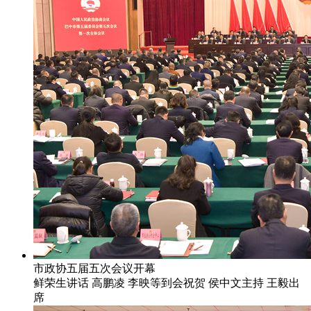
市政协五届五次会议开幕
鲜荣生讲话 高鹏凌 李映等到会祝贺 侯中文主持 王毅出
席