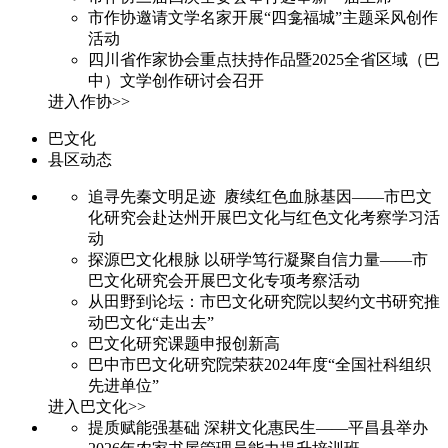
市作协邀请文学名家开展“四龛福城”主题采风创作
活动
四川省作家协会重点扶持作品暨2025全省区域（巴
中）文学创作研讨会召开
进入作协>>
巴文化
县区动态
追寻先秦文明足迹 赓续红色血脉基因——市巴文
化研究会赴达州开展巴文化与红色文化考察学习活
动
探源巴文化根脉 以研学笃行凝聚自信力量——市
巴文化研究会开展巴文化专项考察活动
从田野到论坛：市巴文化研究院以契约文书研究推
动巴文化“走出去”
巴文化研究课题申报创新高
巴中市巴文化研究院荣获2024年度“全国社科组织
先进单位”
进入巴文化>>
提质赋能强基础 深耕文化惠民生——平昌县举办