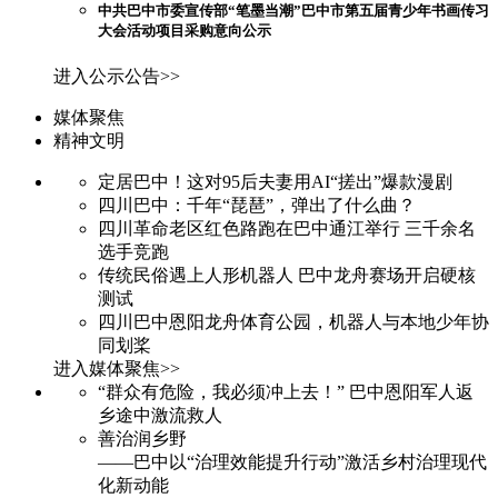
中共巴中市委宣传部“笔墨当潮”巴中市第五届青少年书画传习
大会活动项目采购意向公示
进入公示公告>>
媒体聚焦
精神文明
定居巴中！这对95后夫妻用AI“搓出”爆款漫剧
四川巴中：千年“琵琶”，弹出了什么曲？
四川革命老区红色路跑在巴中通江举行 三千余名
选手竞跑
传统民俗遇上人形机器人 巴中龙舟赛场开启硬核
测试
四川巴中恩阳龙舟体育公园，机器人与本地少年协
同划桨
进入媒体聚焦>>
“群众有危险，我必须冲上去！” 巴中恩阳军人返
乡途中激流救人
善治润乡野
——巴中以“治理效能提升行动”激活乡村治理现代
化新动能