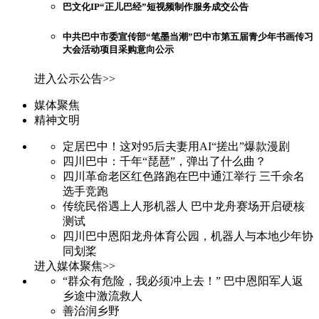
巴文化IP“正儿巴经”短视频制作服务成交公告
中共巴中市委宣传部“笔墨当潮”巴中市第五届青少年书画传习
大会活动项目采购意向公示
进入公示公告>>
媒体聚焦
精神文明
定居巴中！这对95后夫妻用AI“搓出”爆款漫剧
四川巴中：千年“琵琶”，弹出了什么曲？
四川革命老区红色路跑在巴中通江举行 三千余名
选手竞跑
传统民俗遇上人形机器人 巴中龙舟赛场开启硬核
测试
四川巴中恩阳龙舟体育公园，机器人与本地少年协
同划桨
进入媒体聚焦>>
“群众有危险，我必须冲上去！” 巴中恩阳军人返
乡途中激流救人
善治润乡野