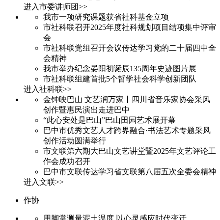
进入市委讲师团>>
我市一项研究课题获省社科基金立项
市社科联召开2025年度社科规划项目结项集中评审
会
市社科联党组召开会议传达学习党的二十届四中全
会精神
我市举办纪念晏阳初诞辰135周年史迹图片展
市社科联组建首批5个哲学社会科学创新团队
进入社科联>>
金钟映巴山 文艺润万家丨四川省音乐家协会采风
创作暨惠民演出走进巴中
“此心安处是巴山”巴山田园艺术展开幕
巴中市优秀文艺人才跨界融合·书法艺术专题采风
创作活动圆满举行
市文联第六期大巴山文艺讲堂暨2025年文艺评论工
作会成功召开
巴中市文联传达学习省文联第八届五次全委会精神
进入文联>>
作协
用脚掌测量泥土温度 以心灵感应时代变迁