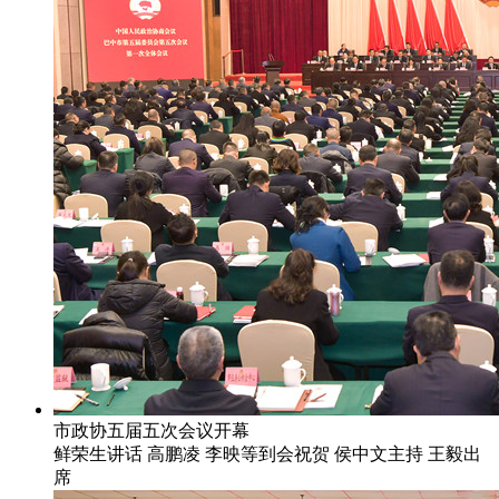
市政协五届五次会议开幕
鲜荣生讲话 高鹏凌 李映等到会祝贺 侯中文主持 王毅出
席