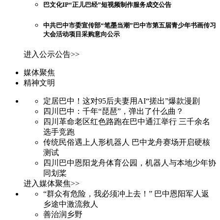
巴文化IP“正儿巴经”短视频制作服务成交公告
中共巴中市委宣传部“笔墨当潮”巴中市第五届青少年书画传习
大会活动项目采购意向公示
进入公示公告>>
媒体聚焦
精神文明
定居巴中！这对95后夫妻用AI“搓出”爆款漫剧
四川巴中：千年“琵琶”，弹出了什么曲？
四川革命老区红色路跑在巴中通江举行 三千余名
选手竞跑
传统民俗遇上人形机器人 巴中龙舟赛场开启硬核
测试
四川巴中恩阳龙舟体育公园，机器人与本地少年协
同划桨
进入媒体聚焦>>
“群众有危险，我必须冲上去！” 巴中恩阳军人返
乡途中激流救人
善治润乡野