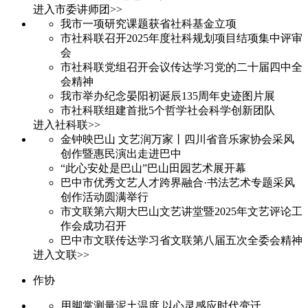
进入市委讲师团>>
我市一项研究课题获省社科基金立项
市社科联召开2025年度社科规划项目结项集中评审
会
市社科联党组召开会议传达学习党的二十届四中全
会精神
我市举办纪念晏阳初诞辰135周年史迹图片展
市社科联组建首批5个哲学社会科学创新团队
进入社科联>>
金钟映巴山 文艺润万家丨四川省音乐家协会采风
创作暨惠民演出走进巴中
“此心安处是巴山”巴山田园艺术展开幕
巴中市优秀文艺人才跨界融合·书法艺术专题采风
创作活动圆满举行
市文联第六期大巴山文艺讲堂暨2025年文艺评论工
作会成功召开
巴中市文联传达学习省文联第八届五次全委会精神
进入文联>>
作协
用脚掌测量泥土温度 以心灵感应时代变迁