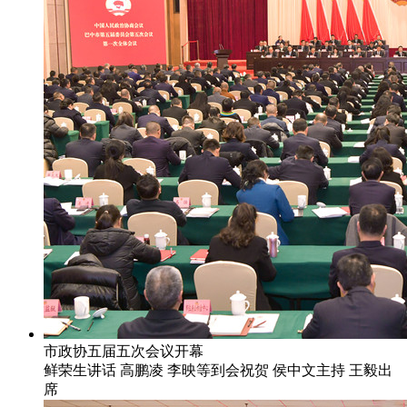
市政协五届五次会议开幕
鲜荣生讲话 高鹏凌 李映等到会祝贺 侯中文主持 王毅出
席