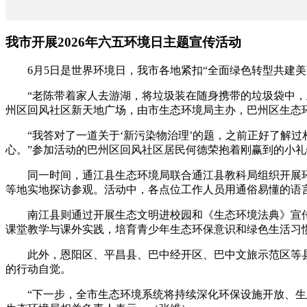
我市开展2026年六五环境日主题宣传活动
6月5日是世界环境日，我市各地紧扣“全面绿色转型共建美
“老陈带着家人去游湖，将垃圾装在随身携带的垃圾袋中，上
州区回风社区新天地广场，由市生态环境局主办，巴州区生态环
“我答对了一道关于‘新污染物治理’的题，之前正好了解过
心。”参加活动的巴州区回风社区居民何德荣抱着刚赢到的小
同一时间，通江县生态环境局联合通江县教科局组织开展环保
等地实地探访参观。活动中，各点位工作人员用通俗易懂的语
南江县则通过开展生态文明进校园和《生态环境法典》宣传
课堂教学与课外实践，培育青少年生态环保意识和绿色生活习
此外，恩阳区、平昌县、巴中经开区、巴中文旅示范区等县
的行动自觉。
“下一步，全市生态环境系统将持续深化环保设施开放、生态