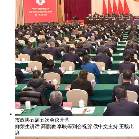
市政协五届五次会议开幕
鲜荣生讲话 高鹏凌 李映等到会祝贺 侯中文主持 王毅出
席