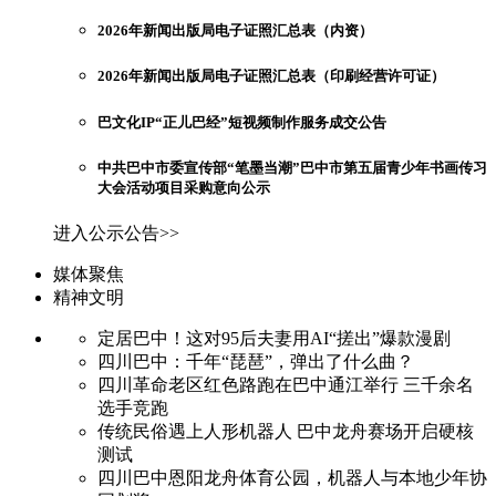
2026年新闻出版局电子证照汇总表（内资）
2026年新闻出版局电子证照汇总表（印刷经营许可证）
巴文化IP“正儿巴经”短视频制作服务成交公告
中共巴中市委宣传部“笔墨当潮”巴中市第五届青少年书画传习
大会活动项目采购意向公示
进入公示公告>>
媒体聚焦
精神文明
定居巴中！这对95后夫妻用AI“搓出”爆款漫剧
四川巴中：千年“琵琶”，弹出了什么曲？
四川革命老区红色路跑在巴中通江举行 三千余名
选手竞跑
传统民俗遇上人形机器人 巴中龙舟赛场开启硬核
测试
四川巴中恩阳龙舟体育公园，机器人与本地少年协