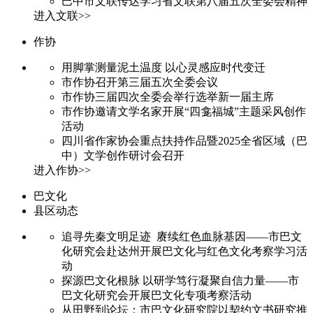
巴中市文联传达学习省文联第八届五次全委会精神
进入文联>>
作协
用脚掌测量泥土温度 以心灵感应时代变迁
市作协召开第三届五次全委会议
市作协三届四次全委会举行选举新一届主席
市作协邀请文学名家开展“四龛福城”主题采风创作
活动
四川省作家协会重点扶持作品暨2025全省区域（巴
中）文学创作研讨会召开
进入作协>>
巴文化
县区动态
追寻先秦文明足迹 赓续红色血脉基因——市巴文
化研究会赴达州开展巴文化与红色文化考察学习活
动
探源巴文化根脉 以研学笃行凝聚自信力量——市
巴文化研究会开展巴文化专项考察活动
从田野到论坛：市巴文化研究院以契约文书研究推