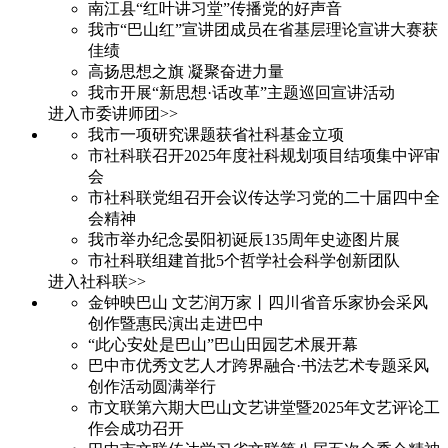
南江县“红叶讲习堂”传播党的好声音
我市“巴山红”宣讲团成员在省基层理论宣讲大赛获
佳绩
高扬思想之旗 凝聚奋进力量
我市开展“新思想·话改革”主题巡回宣讲活动
进入市委讲师团>>
我市一项研究课题获省社科基金立项
市社科联召开2025年度社科规划项目结项集中评审
会
市社科联党组召开会议传达学习党的二十届四中全
会精神
我市举办纪念晏阳初诞辰135周年史迹图片展
市社科联组建首批5个哲学社会科学创新团队
进入社科联>>
金钟映巴山 文艺润万家丨四川省音乐家协会采风
创作暨惠民演出走进巴中
“此心安处是巴山”巴山田园艺术展开幕
巴中市优秀文艺人才跨界融合·书法艺术专题采风
创作活动圆满举行
市文联第六期大巴山文艺讲堂暨2025年文艺评论工
作会成功召开