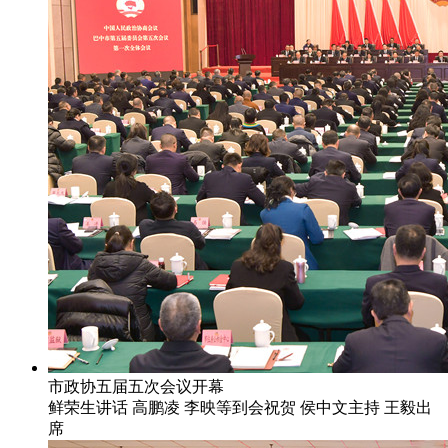
市政协五届五次会议开幕
鲜荣生讲话 高鹏凌 李映等到会祝贺 侯中文主持 王毅出
席