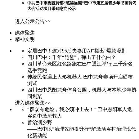
中共巴中市委宣传部“笔墨当潮”巴中市第五届青少年书画传习
大会活动项目采购意向公示
进入公示公告>>
媒体聚焦
精神文明
定居巴中！这对95后夫妻用AI“搓出”爆款漫剧
四川巴中：千年“琵琶”，弹出了什么曲？
四川革命老区红色路跑在巴中通江举行 三千余名
选手竞跑
传统民俗遇上人形机器人 巴中龙舟赛场开启硬核
测试
四川巴中恩阳龙舟体育公园，机器人与本地少年协
同划桨
进入媒体聚焦>>
“群众有危险，我必须冲上去！” 巴中恩阳军人返
乡途中激流救人
善治润乡野
——巴中以“治理效能提升行动”激活乡村治理现代
化新动能