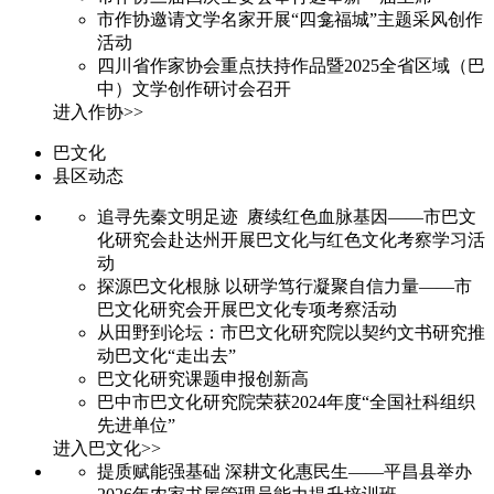
市作协邀请文学名家开展“四龛福城”主题采风创作
活动
四川省作家协会重点扶持作品暨2025全省区域（巴
中）文学创作研讨会召开
进入作协>>
巴文化
县区动态
追寻先秦文明足迹 赓续红色血脉基因——市巴文
化研究会赴达州开展巴文化与红色文化考察学习活
动
探源巴文化根脉 以研学笃行凝聚自信力量——市
巴文化研究会开展巴文化专项考察活动
从田野到论坛：市巴文化研究院以契约文书研究推
动巴文化“走出去”
巴文化研究课题申报创新高
巴中市巴文化研究院荣获2024年度“全国社科组织
先进单位”
进入巴文化>>
提质赋能强基础 深耕文化惠民生——平昌县举办