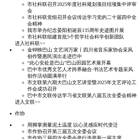
市社科联召开2025年度社科规划项目结项集中评审
会
市社科联党组召开会议传达学习党的二十届四中全
会精神
我市举办纪念晏阳初诞辰135周年史迹图片展
市社科联组建首批5个哲学社会科学创新团队
进入社科联>>
金钟映巴山 文艺润万家丨四川省音乐家协会采风
创作暨惠民演出走进巴中
“此心安处是巴山”巴山田园艺术展开幕
巴中市优秀文艺人才跨界融合·书法艺术专题采风
创作活动圆满举行
市文联第六期大巴山文艺讲堂暨2025年文艺评论工
作会成功召开
巴中市文联传达学习省文联第八届五次全委会精神
进入文联>>
作协
用脚掌测量泥土温度 以心灵感应时代变迁
市作协召开第三届五次全委会议
市作协三届四次全委会举行选举新一届主席