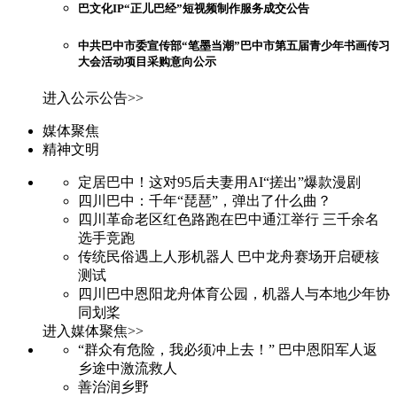
巴文化IP“正儿巴经”短视频制作服务成交公告
中共巴中市委宣传部“笔墨当潮”巴中市第五届青少年书画传习
大会活动项目采购意向公示
进入公示公告>>
媒体聚焦
精神文明
定居巴中！这对95后夫妻用AI“搓出”爆款漫剧
四川巴中：千年“琵琶”，弹出了什么曲？
四川革命老区红色路跑在巴中通江举行 三千余名
选手竞跑
传统民俗遇上人形机器人 巴中龙舟赛场开启硬核
测试
四川巴中恩阳龙舟体育公园，机器人与本地少年协
同划桨
进入媒体聚焦>>
“群众有危险，我必须冲上去！” 巴中恩阳军人返
乡途中激流救人
善治润乡野