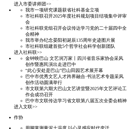
进入市委讲师团>>
我市一项研究课题获省社科基金立项
市社科联召开2025年度社科规划项目结项集中评审
会
市社科联党组召开会议传达学习党的二十届四中全
会精神
我市举办纪念晏阳初诞辰135周年史迹图片展
市社科联组建首批5个哲学社会科学创新团队
进入社科联>>
金钟映巴山 文艺润万家丨四川省音乐家协会采风
创作暨惠民演出走进巴中
“此心安处是巴山”巴山田园艺术展开幕
巴中市优秀文艺人才跨界融合·书法艺术专题采风
创作活动圆满举行
市文联第六期大巴山文艺讲堂暨2025年文艺评论工
作会成功召开
巴中市文联传达学习省文联第八届五次全委会精神
进入文联>>
作协
用脚掌测量泥土温度 以心灵感应时代变迁