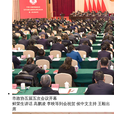
市政协五届五次会议开幕
鲜荣生讲话 高鹏凌 李映等到会祝贺 侯中文主持 王毅出
席