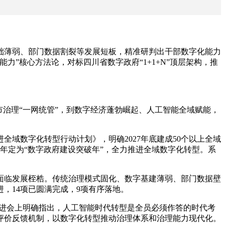
薄弱、部门数据割裂等发展短板，精准研判出干部数字化能力
”核心方法论，对标四川省数字政府“1+1+Ν”顶层架构，推
治理“一网统管”，到数字经济蓬勃崛起、人工智能全域赋能，
域数字化转型行动计划》，明确2027年底建成50个以上全域
26年定为“数字政府建设突破年”，全力推进全域数字化转型。系
临发展桎梏。传统治理模式固化、数字基建薄弱、部门数据壁
，14项已圆满完成，9项有序落地。
推进会上明确指出，人工智能时代转型是全员必须作答的时代考
户评价反馈机制，以数字化转型推动治理体系和治理能力现代化。