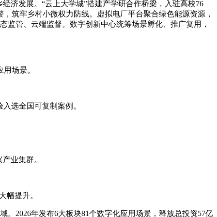
经济发展。“云上大学城”搭建产学研合作桥梁，入驻高校76
预警，筑牢乡村小微权力防线。虚拟电厂平台聚合绿色能源资源，
动态监管、云端监督。数字创新中心统筹场景孵化、推广复用，
应用场景。
验入选全国可复制案例。
兴产业集群。
力大幅提升。
2026年发布6大板块81个数字化应用场景，释放总投资57亿