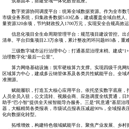
筑基固本，搭建全域一体化数智底座。
数字资源协同调度平台：统筹全域数据资源。作为全市数字化核心
市级业务系统，归集政务数据5.03亿条，建成覆盖全域自然
量资源320余项，节约财政投入1700万元，实现安全合规高效
信息化项目全生命周期管理平台：规范项目建设管控。出台专
清单。平台归集项目2.3万余项，累计整改闭环问题893条，重
三级数字城市运行治理中心：打通基层治理末梢。建成“1+8
治理数字化“最后一公里”。
算力网络基础设施：筑牢硬核算力支撑。实现四级千兆网络全
区域算力中心，建成多云纳管体系及各类共性赋能平台。全域布
准溯源。
赋能履职，打造五大核心应用平台。依托坚实数字底座，打造
人员全员入驻，公文流转、视频会商、应急调度全线贯通，日均活
助手“巴小智”提供全天候智能导办服务。三是“民意通”基层治
器，大幅精简各类报表，市级试点报表压减超90%，全域报表压
化向数据化转型。
拓维增效，构建特色领域赋能平台。聚焦产业发展、乡村振兴