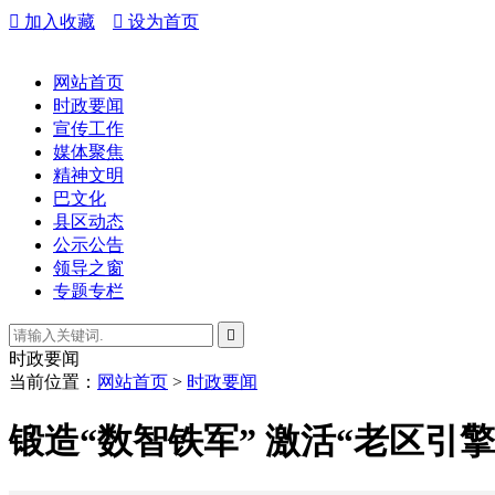

加入收藏

设为首页
网站首页
时政要闻
宣传工作
媒体聚焦
精神文明
巴文化
县区动态
公示公告
领导之窗
专题专栏

时政要闻
当前位置：
网站首页
>
时政要闻
锻造“数智铁军” 激活“老区引擎