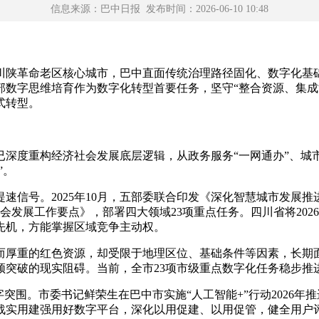
信息来源：巴中日报 发布时间：2026-06-10 10:48
陕革命老区核心城市，巴中直面传统治理路径固化、数字化基础
数字思维培育作为数字化转型首要任务，坚守“整合资源、集成能力
式转型。
度重构经济社会发展底层逻辑，从政务服务“一网通办”、城市
”。
号。2025年10月，五部委联合印发《深化智慧城市发展推进全
字社会发展工作要点》，部署四大领域23项重点任务。四川省将20
先机，方能掌握区域竞争主动权。
厚重的红色资源，却受限于地理区位、基础条件等因素，长期面
突破的现实阻碍。当前，全市23项市级重点数字化任务稳步推进
围。市委书记鲜荣生在巴中市实施“人工智能+”行动2026年
足实战实用建强用好数字平台，深化以用促建、以用促管，健全用