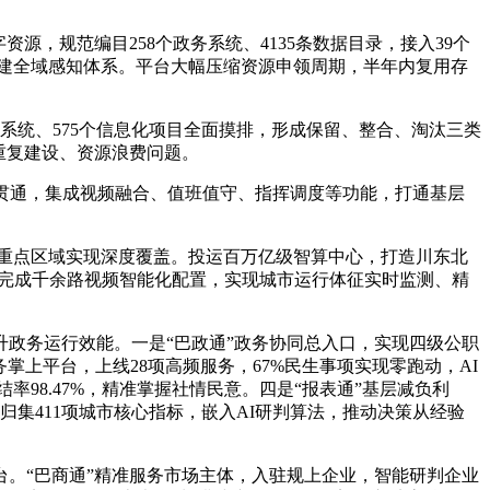
，规范编目258个政务系统、4135条数据目录，接入39个
构建全域感知体系。平台大幅压缩资源申领周期，半年内复用存
统、575个信息化项目全面摸排，形成保留、整合、淘汰三类
绝重复建设、资源浪费问题。
统贯通，集成视频融合、值班值守、指挥调度等功能，打通基层
重点区域实现深度覆盖。投运百万亿级智算中心，打造川东北
平台完成千余路视频智能化配置，实现城市运行体征实时监测、精
政务运行效能。一是“巴政通”政务协同总入口，实现四级公职
掌上平台，上线28项高频服务，67%民生事项实现零跑动，AI
98.47%，精准掌握社情民意。四是“报表通”基层减负利
归集411项城市核心指标，嵌入AI研判算法，推动决策从经验
。“巴商通”精准服务市场主体，入驻规上企业，智能研判企业