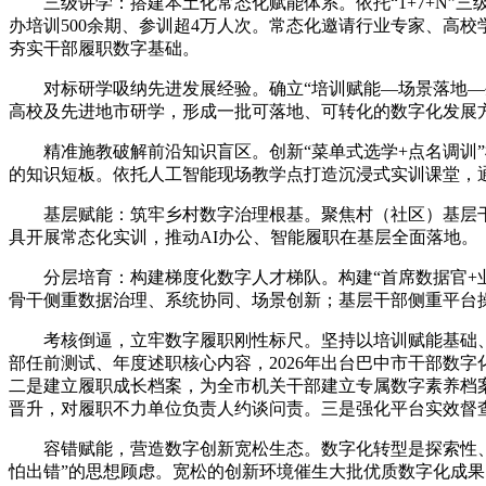
三级讲学：搭建本土化常态化赋能体系。依托“1+7+N”三
办培训500余期、参训超4万人次。常态化邀请行业专家、高
夯实干部履职数字基础。
对标研学吸纳先进发展经验。确立“培训赋能—场景落地—生
高校及先进地市研学，形成一批可落地、可转化的数字化发展
精准施教破解前沿知识盲区。创新“菜单式选学+点名调训”模
的知识短板。依托人工智能现场教学点打造沉浸式实训课堂，通
基层赋能：筑牢乡村数字治理根基。聚焦村（社区）基层干部
具开展常态化实训，推动AI办公、智能履职在基层全面落地。
分层培育：构建梯度化数字人才梯队。构建“首席数据官+业
骨干侧重数据治理、系统协同、场景创新；基层干部侧重平台
考核倒逼，立牢数字履职刚性标尺。坚持以培训赋能基础、
部任前测试、年度述职核心内容，2026年出台巴中市干部数
二是建立履职成长档案，为全市机关干部建立专属数字素养档案
晋升，对履职不力单位负责人约谈问责。三是强化平台实效督
容错赋能，营造数字创新宽松生态。数字化转型是探索性、创
怕出错”的思想顾虑。宽松的创新环境催生大批优质数字化成果