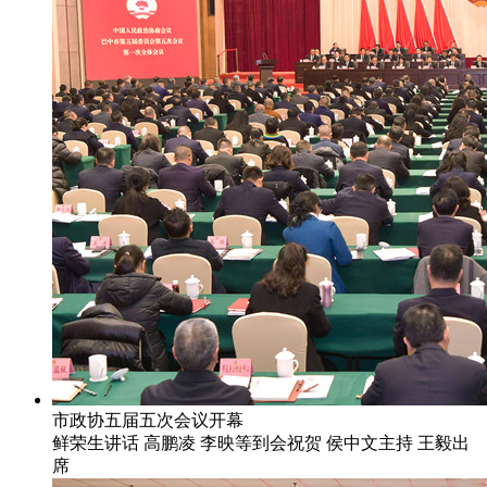
市政协五届五次会议开幕
鲜荣生讲话 高鹏凌 李映等到会祝贺 侯中文主持 王毅出
席