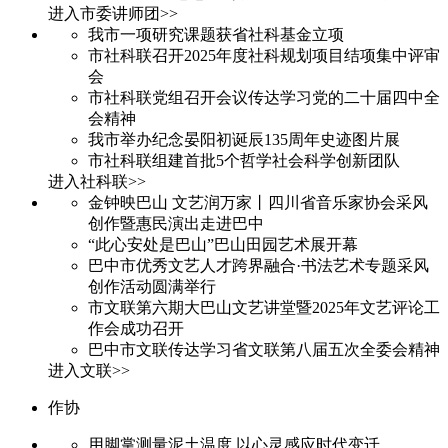
进入市委讲师团>>
我市一项研究课题获省社科基金立项
市社科联召开2025年度社科规划项目结项集中评审
会
市社科联党组召开会议传达学习党的二十届四中全
会精神
我市举办纪念晏阳初诞辰135周年史迹图片展
市社科联组建首批5个哲学社会科学创新团队
进入社科联>>
金钟映巴山 文艺润万家丨四川省音乐家协会采风
创作暨惠民演出走进巴中
“此心安处是巴山”巴山田园艺术展开幕
巴中市优秀文艺人才跨界融合·书法艺术专题采风
创作活动圆满举行
市文联第六期大巴山文艺讲堂暨2025年文艺评论工
作会成功召开
巴中市文联传达学习省文联第八届五次全委会精神
进入文联>>
作协
用脚掌测量泥土温度 以心灵感应时代变迁