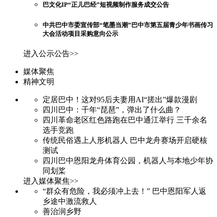
巴文化IP“正儿巴经”短视频制作服务成交公告
中共巴中市委宣传部“笔墨当潮”巴中市第五届青少年书画传习
大会活动项目采购意向公示
进入公示公告>>
媒体聚焦
精神文明
定居巴中！这对95后夫妻用AI“搓出”爆款漫剧
四川巴中：千年“琵琶”，弹出了什么曲？
四川革命老区红色路跑在巴中通江举行 三千余名
选手竞跑
传统民俗遇上人形机器人 巴中龙舟赛场开启硬核
测试
四川巴中恩阳龙舟体育公园，机器人与本地少年协
同划桨
进入媒体聚焦>>
“群众有危险，我必须冲上去！” 巴中恩阳军人返
乡途中激流救人
善治润乡野