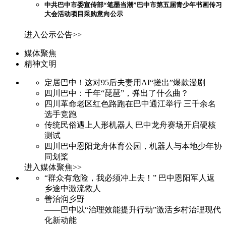
中共巴中市委宣传部“笔墨当潮”巴中市第五届青少年书画传习
大会活动项目采购意向公示
进入公示公告>>
媒体聚焦
精神文明
定居巴中！这对95后夫妻用AI“搓出”爆款漫剧
四川巴中：千年“琵琶”，弹出了什么曲？
四川革命老区红色路跑在巴中通江举行 三千余名
选手竞跑
传统民俗遇上人形机器人 巴中龙舟赛场开启硬核
测试
四川巴中恩阳龙舟体育公园，机器人与本地少年协
同划桨
进入媒体聚焦>>
“群众有危险，我必须冲上去！” 巴中恩阳军人返
乡途中激流救人
善治润乡野
——巴中以“治理效能提升行动”激活乡村治理现代
化新动能