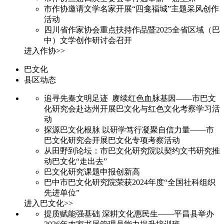
市作协邀请文学名家开展“四龛福城”主题采风创作
活动
四川省作家协会重点扶持作品暨2025全省区域（巴
中）文学创作研讨会召开
进入作协>>
巴文化
县区动态
追寻先秦文明足迹 赓续红色血脉基因——市巴文
化研究会赴达州开展巴文化与红色文化考察学习活
动
探源巴文化根脉 以研学笃行凝聚自信力量——市
巴文化研究会开展巴文化专项考察活动
从田野到论坛：市巴文化研究院以契约文书研究推
动巴文化“走出去”
巴文化研究课题申报创新高
巴中市巴文化研究院荣获2024年度“全国社科组织
先进单位”
进入巴文化>>
提质赋能强基础 深耕文化惠民生——平昌县举办