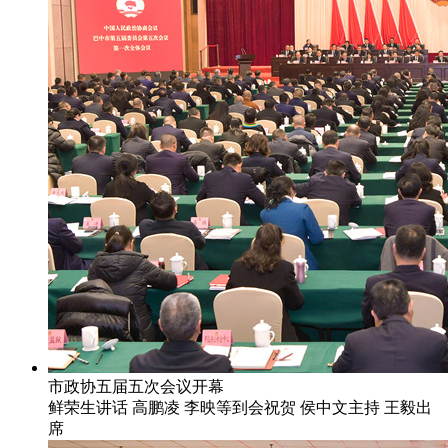
市政协五届五次会议开幕
鲜荣生讲话 高鹏凌 李映等到会祝贺 侯中文主持 王毅出
席