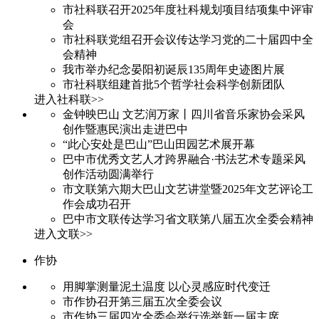
市社科联召开2025年度社科规划项目结项集中评审
会
市社科联党组召开会议传达学习党的二十届四中全
会精神
我市举办纪念晏阳初诞辰135周年史迹图片展
市社科联组建首批5个哲学社会科学创新团队
进入社科联>>
金钟映巴山 文艺润万家丨四川省音乐家协会采风
创作暨惠民演出走进巴中
“此心安处是巴山”巴山田园艺术展开幕
巴中市优秀文艺人才跨界融合·书法艺术专题采风
创作活动圆满举行
市文联第六期大巴山文艺讲堂暨2025年文艺评论工
作会成功召开
巴中市文联传达学习省文联第八届五次全委会精神
进入文联>>
作协
用脚掌测量泥土温度 以心灵感应时代变迁
市作协召开第三届五次全委会议
市作协三届四次全委会举行选举新一届主席