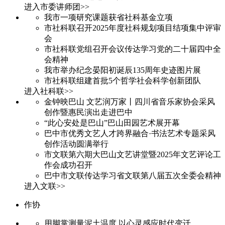
进入市委讲师团>>
我市一项研究课题获省社科基金立项
市社科联召开2025年度社科规划项目结项集中评审
会
市社科联党组召开会议传达学习党的二十届四中全
会精神
我市举办纪念晏阳初诞辰135周年史迹图片展
市社科联组建首批5个哲学社会科学创新团队
进入社科联>>
金钟映巴山 文艺润万家丨四川省音乐家协会采风
创作暨惠民演出走进巴中
“此心安处是巴山”巴山田园艺术展开幕
巴中市优秀文艺人才跨界融合·书法艺术专题采风
创作活动圆满举行
市文联第六期大巴山文艺讲堂暨2025年文艺评论工
作会成功召开
巴中市文联传达学习省文联第八届五次全委会精神
进入文联>>
作协
用脚掌测量泥土温度 以心灵感应时代变迁