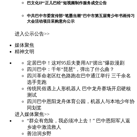
巴文化IP“正儿巴经”短视频制作服务成交公告
中共巴中市委宣传部“笔墨当潮”巴中市第五届青少年书画传习
大会活动项目采购意向公示
进入公示公告>>
媒体聚焦
精神文明
定居巴中！这对95后夫妻用AI“搓出”爆款漫剧
四川巴中：千年“琵琶”，弹出了什么曲？
四川革命老区红色路跑在巴中通江举行 三千余名
选手竞跑
传统民俗遇上人形机器人 巴中龙舟赛场开启硬核
测试
四川巴中恩阳龙舟体育公园，机器人与本地少年协
同划桨
进入媒体聚焦>>
“群众有危险，我必须冲上去！” 巴中恩阳军人返
乡途中激流救人
善治润乡野