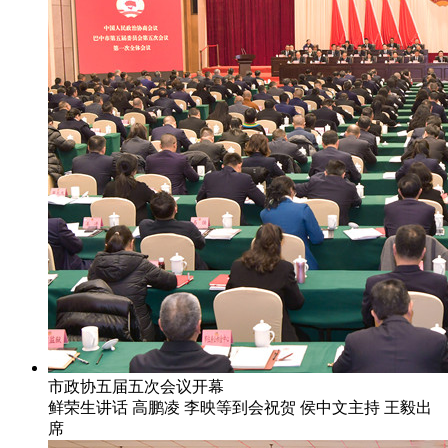
市政协五届五次会议开幕
鲜荣生讲话 高鹏凌 李映等到会祝贺 侯中文主持 王毅出
席