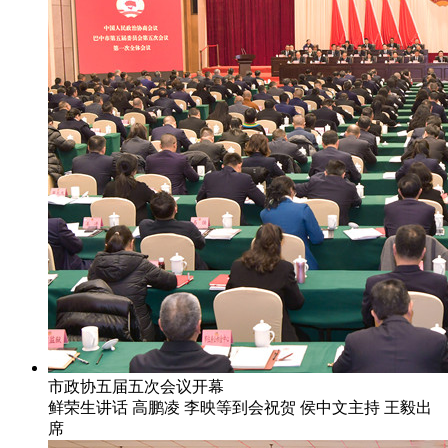
市政协五届五次会议开幕
鲜荣生讲话 高鹏凌 李映等到会祝贺 侯中文主持 王毅出
席