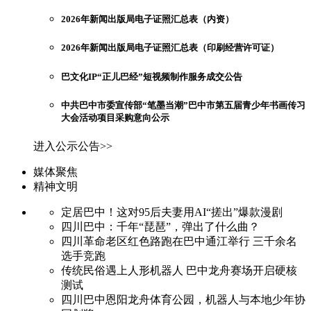
2026年新闻出版局电子证照汇总表（内资）
2026年新闻出版局电子证照汇总表（印刷经营许可证）
巴文化IP“正儿巴经”短视频制作服务成交公告
中共巴中市委宣传部“笔墨当潮”巴中市第五届青少年书画传习
大会活动项目采购意向公示
进入公示公告>>
媒体聚焦
精神文明
定居巴中！这对95后夫妻用AI“搓出”爆款漫剧
四川巴中：千年“琵琶”，弹出了什么曲？
四川革命老区红色路跑在巴中通江举行 三千余名
选手竞跑
传统民俗遇上人形机器人 巴中龙舟赛场开启硬核
测试
四川巴中恩阳龙舟体育公园，机器人与本地少年协