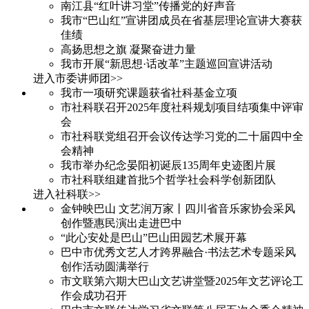
南江县“红叶讲习堂”传播党的好声音
我市“巴山红”宣讲团成员在省基层理论宣讲大赛获
佳绩
高扬思想之旗 凝聚奋进力量
我市开展“新思想·话改革”主题巡回宣讲活动
进入市委讲师团>>
我市一项研究课题获省社科基金立项
市社科联召开2025年度社科规划项目结项集中评审
会
市社科联党组召开会议传达学习党的二十届四中全
会精神
我市举办纪念晏阳初诞辰135周年史迹图片展
市社科联组建首批5个哲学社会科学创新团队
进入社科联>>
金钟映巴山 文艺润万家丨四川省音乐家协会采风
创作暨惠民演出走进巴中
“此心安处是巴山”巴山田园艺术展开幕
巴中市优秀文艺人才跨界融合·书法艺术专题采风
创作活动圆满举行
市文联第六期大巴山文艺讲堂暨2025年文艺评论工
作会成功召开