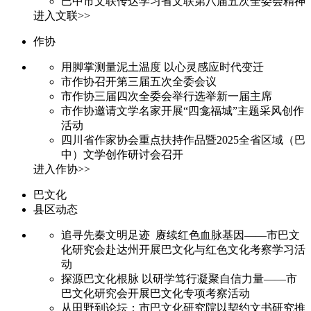
巴中市文联传达学习省文联第八届五次全委会精神
进入文联>>
作协
用脚掌测量泥土温度 以心灵感应时代变迁
市作协召开第三届五次全委会议
市作协三届四次全委会举行选举新一届主席
市作协邀请文学名家开展“四龛福城”主题采风创作
活动
四川省作家协会重点扶持作品暨2025全省区域（巴
中）文学创作研讨会召开
进入作协>>
巴文化
县区动态
追寻先秦文明足迹 赓续红色血脉基因——市巴文
化研究会赴达州开展巴文化与红色文化考察学习活
动
探源巴文化根脉 以研学笃行凝聚自信力量——市
巴文化研究会开展巴文化专项考察活动
从田野到论坛：市巴文化研究院以契约文书研究推