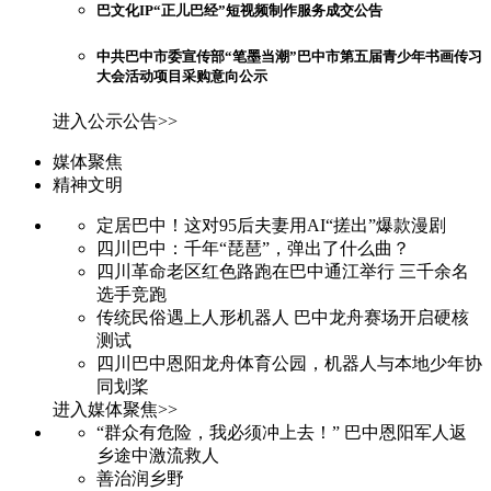
巴文化IP“正儿巴经”短视频制作服务成交公告
中共巴中市委宣传部“笔墨当潮”巴中市第五届青少年书画传习
大会活动项目采购意向公示
进入公示公告>>
媒体聚焦
精神文明
定居巴中！这对95后夫妻用AI“搓出”爆款漫剧
四川巴中：千年“琵琶”，弹出了什么曲？
四川革命老区红色路跑在巴中通江举行 三千余名
选手竞跑
传统民俗遇上人形机器人 巴中龙舟赛场开启硬核
测试
四川巴中恩阳龙舟体育公园，机器人与本地少年协
同划桨
进入媒体聚焦>>
“群众有危险，我必须冲上去！” 巴中恩阳军人返
乡途中激流救人
善治润乡野