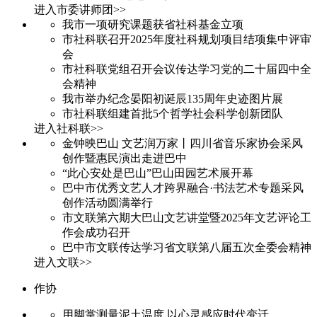
进入市委讲师团>>
我市一项研究课题获省社科基金立项
市社科联召开2025年度社科规划项目结项集中评审
会
市社科联党组召开会议传达学习党的二十届四中全
会精神
我市举办纪念晏阳初诞辰135周年史迹图片展
市社科联组建首批5个哲学社会科学创新团队
进入社科联>>
金钟映巴山 文艺润万家丨四川省音乐家协会采风
创作暨惠民演出走进巴中
“此心安处是巴山”巴山田园艺术展开幕
巴中市优秀文艺人才跨界融合·书法艺术专题采风
创作活动圆满举行
市文联第六期大巴山文艺讲堂暨2025年文艺评论工
作会成功召开
巴中市文联传达学习省文联第八届五次全委会精神
进入文联>>
作协
用脚掌测量泥土温度 以心灵感应时代变迁