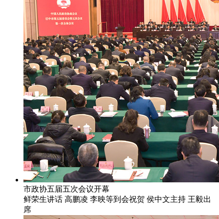
市政协五届五次会议开幕
鲜荣生讲话 高鹏凌 李映等到会祝贺 侯中文主持 王毅出
席